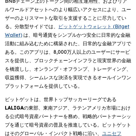
BNBチェーン上のトークン間の相互運用性、およびリア
ルワールドアセットへのより幅広いアクセスにより、ユー
ザーのよりスマートな取引を支援することに尽力してい
る。分散型サイドでは、
ビットゲットウォレット (Bitget
Wallet)
は、暗号通貨をシンプルかつ安全に日常的な金融
活動に組み込むために構築された、日常的な金融アプリで
ある。このアプリは、8,000万人以上のユーザーにサービ
スを提供し、ブロックチェーンインフラと現実世界の金融
を橋渡しし、オンランプ・オフランプ、トレーディング、
収益獲得、シームレスな決済を実現できるオールインワン
プラットフォームを提供している。
ビットゲットは、世界トップサッカーリーグである
LALIGA
の東部、東南アジア、ラテンアメリカ市場におけ
る公式暗号資産パートナーを務め、戦略的パートナーシッ
プを通じて暗号資産の普及を推進している。ビットゲット
はそのグローバル・インパクト戦略に沿い、
ユニセフ