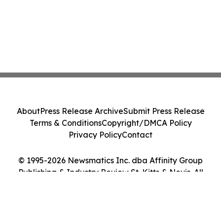
About
Press Release Archive
Submit Press Release
Terms & Conditions
Copyright/DMCA Policy
Privacy Policy
Contact
© 1995-2026 Newsmatics Inc. dba Affinity Group
Publishing & Industry Review St. Kitts & Nevis. All
Rights Reserved.
Cookie Settings / Your Privacy Choices