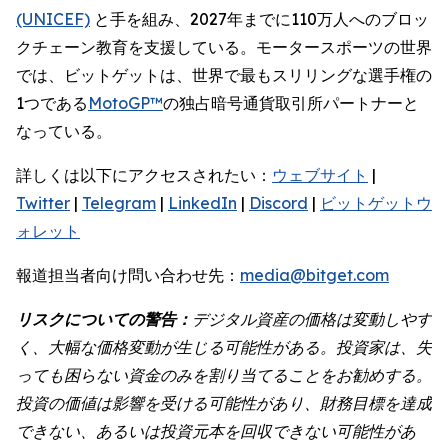
(UNICEF)
と手を組み、2027年までに110万人へのブロッ
クチェーン教育を支援している。モータースポーツの世界
では、ビットゲットは、世界で最もスリリングな選手権の
1つである
MotoGP™
の独占暗号通貨取引所パートナーと
なっている。
詳しくは以下にアクセスされたい：
ウェブサイト
|
Twitter
|
Telegram
|
LinkedIn
|
Discord
|
ビットゲットウ
ォレット
報道担当者向け問い合わせ先：
media@bitget.com
リスクについての警告：
デジタル資産の価格は変動しやす
く、大幅な価格変動が生じる可能性がある。投資家は、失
っても困らない資金のみを割り当てることをお勧めする。
投資の価値は影響を受ける可能性があり、財務目標を達成
できない、あるいは投資元本を回収できない可能性があ