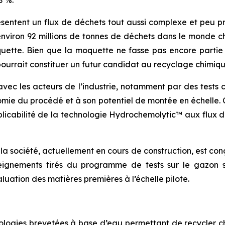
ésentent un flux de déchets tout aussi complexe et peu p
re environ 92 millions de tonnes de déchets dans le monde
tte. Bien que la moquette ne fasse pas encore partie des
ourrait constituer un futur candidat au recyclage chimiqu
ec les acteurs de l’industrie, notamment par des tests c
nomie du procédé et à son potentiel de montée en échelle. C
pplicabilité de la technologie Hydrochemolytic™ aux flux 
a société, actuellement en cours de construction, est conç
gnements tirés du programme de tests sur le gazon syn
aluation des matières premières à l’échelle pilote.
ogies brevetées à base d’eau permettant de recycler ch