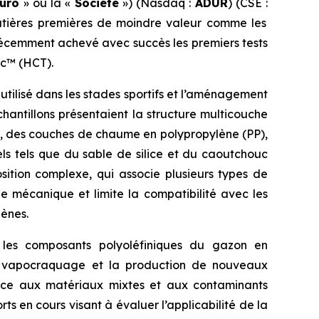
uro
» ou la «
Société
») (Nasdaq :
ADUR
) (CSE :
 matières premières de moindre valeur comme les
récemment achevé avec succès les premiers tests
ic™ (HCT).
tilisé dans les stades sportifs et l’aménagement
hantillons présentaient la structure multicouche
), des couches de chaume en polypropylène (PP),
s tels que du sable de silice et du caoutchouc
osition complexe, qui associe plusieurs types de
e mécanique et limite la compatibilité avec les
gènes.
 les composants polyoléfiniques du gazon en
 le vapocraquage et la production de nouveaux
ance aux matériaux mixtes et aux contaminants
s en cours visant à évaluer l’applicabilité de la