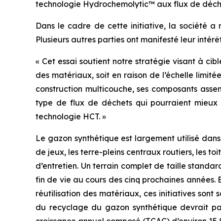
technologie Hydrochemolytic™ aux flux de déchet
Dans le cadre de cette initiative, la société a
Plusieurs autres parties ont manifesté leur intér
« Cet essai soutient notre stratégie visant à c
des matériaux, soit en raison de l’échelle limi
construction multicouche, ses composants assemb
type de flux de déchets qui pourraient mieux
technologie HCT. »
Le gazon synthétique est largement utilisé dans
de jeux, les terre-pleins centraux routiers, les to
d’entretien. Un terrain complet de taille standa
fin de vie au cours des cinq prochaines années. 
réutilisation des matériaux, ces initiatives son
du recyclage du gazon synthétique devrait pass
croissance annuel composé (TCAC) d’environ 15,