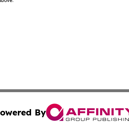
 above.
owered By