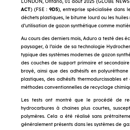
LONDON, Ontario, 01 août 2025 (GLOBE NEW
ACT
) (FSE :
9D5
), entreprise spécialisée dans
déchets plastiques, le bitume lourd ou les huil
d’utilisation de gazon synthétique comme matiè
Au cours des derniers mois, Aduro a testé des é
paysager, à l’aide de sa technologie Hydrochemo
typique des systèmes modernes de gazon synthét
des couches de support primaire et secondaire
broyé, ainsi que des adhésifs en polyuréthane u
plastiques, des adhésifs thermodurcissables et
méthodes conventionnelles de recyclage chimique
Les tests ont montré que le procédé de rec
hydrocarbures à chaînes plus courtes, suscep
polymères. Cela a été réalisé sans prétraite
généralement présents dans les systèmes de gazon