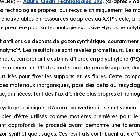
SWIRE) --
Aduro Clean Technologies Inc
.
(ci-après «
Ad
 les technologies propres, qui recycle chimiquement les
e
es renouvelables en ressources adaptées au XXI
siècle, a 
re première pour sa technologie exclusive Hydrochemolyt
chantillons de déchets de gazon synthétique, couramment u
lytic™. Les résultats se sont révélés prometteurs. Les éc
ique, comprenant des brins d’herbe en polyéthylène (PE
 également en PP, des matériaux de remplissage résiduel
tilisés pour fixer les supports et les fibres. Cette comp
 des matériaux inorganiques, pose des défis au recyclag
, qui nécessitent des flux d’entrée plus propres et homo
yclage chimique d’Aduro convertissait sélectivement
tibles d’être utilisés comme matières premières pour
ment approfondi, le procédé ayant démontré une tolér
 synthétique usagés. Ces résultats contribuent aux effort