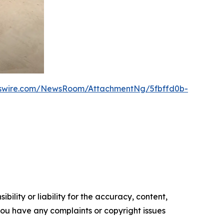
wswire.com/NewsRoom/AttachmentNg/5fbffd0b-
ility or liability for the accuracy, content,
f you have any complaints or copyright issues