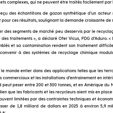
s complexes, qui ne peuvent être traités facilement par 
 reçu des échantillons de gazon synthétique d’un acteur 
êt pour ces résultats, soulignant la demande croissante de
ibler des segments de marché peu desservis par le recyclag
tée des traitements », a déclaré Ofer Vicus, PDG d’Aduro. 
lés et sa contamination rendent son traitement difficile 
 convenir à des systèmes de recyclage chimique modul
 le monde entier dans des applications telles que les terr
its commerciaux et les installations d’entraînement en intér
rd peut peser entre 200 et 300 tonnes, et en Amérique du 
Bien que les fabricants et les recycleurs aient mis en pla
t souvent limitées par des contraintes techniques et écono
er de 1,8 milliard de dollars en 2025 à environ 5,9 mil
8 %.