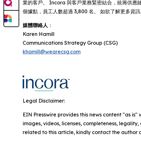
業的客戶。 Incora 與客戶業務緊密結合，統籌供
個據點，員工人數超過 3,800 名。 如欲了解更多資
媒體聯絡人
：
Karen Hamill
Communications Strategy Group (CSG)
khamill@wearecsg.com
Legal Disclaimer:
EIN Presswire provides this news content "as is" 
images, videos, licenses, completeness, legality, o
related to this article, kindly contact the author