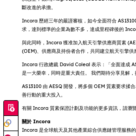
斷改進的承擔。
Incora 歷經三年的嚴謹審核，如今全面符合 AS
求，達到標準的企業為數不多，達成里程碑後的 Inco
與此同時，Incora 獲准加入航天引擎供應商質素 (A
(OEM)、供應商及持份者合作，共同建立航天引擎
Incora 行政總裁 David Coleal 表示：「
是一大榮幸，同時是重大責任。 我們期待分享見解
AS13100 由 AESQ 開發，將多個 OEM 質
善行動的重大投入。
有關 Incora 質素保證計劃及功能的更多資訊，請瀏
關於 Incora
Incora 是全球航天及其他產業綜合供應鏈管理服