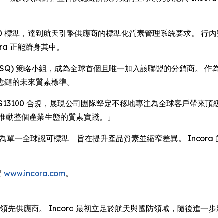
13100 標準，達到航天引擎供應商的標準化質素管理系統要求。
ra 正能躋身其中。
ESQ) 策略小組，成為全球首個且唯一加入該聯盟的分銷商。 作為 
供應鏈的未來質素標準。
全面達成 AS13100 合規，展現公司團隊堅定不移地專注為全球客戶帶
，推動整個產業生態的質素實踐。」
素要求揉合為單一全球認可標準，旨在提升產品質素並縮窄差異。 Inc
覽
www.incora.com
。
務的領先供應商。 Incora 最初立足於航天與國防領域，隨後