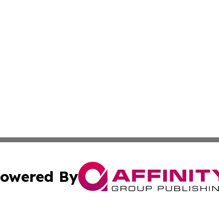
owered By
ubmit Press Release
Terms & Conditions
Copyright/DMCA